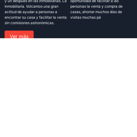
y un después en las inmobiliarias. La
oportunidad de facilitar a las
Inmobiliaria. Volcamos una gran
personas la venta y compra de
actitud de ayudar a personas a
casas, ahorrar muchos días de
encontrar su casa y facilitar la venta
visitas muchas pá
sin comisiones astronómicas.
Ver más
Navegación
Inicio
Blog
Sobre Nosotros
Contáctenos
Política de privacidad y condiciones de uso
Contáctenos
+34 933 486 876
+34 633 823 099