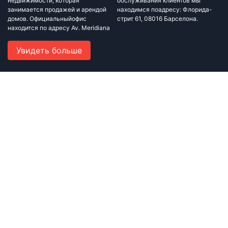
недвижимости, которая
обслуживания клиентов мы
занимается продажей и арендой
находимся поадресу: Флорида-
домов. Официальныйофис
стрит 61, 08016 Барселона.
находится по адресу Av. Meridiana
Увидеть больше
Навигация
Главная
Блог
О Нас
Свяжитесь с нами
Политика конфиденциальности и условия использования
Свяжитесь с нами
+34 933 486 876
+34 633 823 099
rafagroup.sl@gmail.com