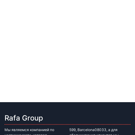
Rafa Group
Мы являемся компанией по
599, Barcelona08033, а для